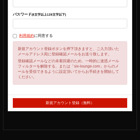
パスワード
(8文字以上128文字以下)
利用規約
に同意する
新規アカウント登録ボタンを押下頂きますと、ご入力頂いた
メールアドレス宛に登録確認メールをお送り致します。
登録確認メールなどの未着回避のため、一時的に迷惑メール
フィルターを解除する、または「six-lounge.com」からのメ
ールを受信できるように設定頂いてからお手続きを開始して
ください。