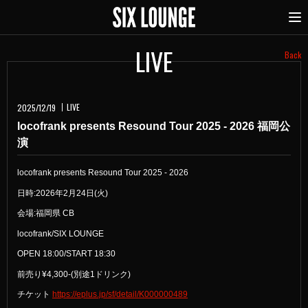
LIVE
Back
LIVE
2025/12/19
locofrank presents Resound Tour 2025 - 2026 福岡公
演
locofrank presents Resound Tour 2025 - 2026
日時:2026年2月24日(火)
会場:福岡県 CB
locofrank/SIX LOUNGE
OPEN 18:00/START 18:30
前売り¥4,300-(別途1ドリンク)
チケット
https://eplus.jp/sf/detail/K000000489