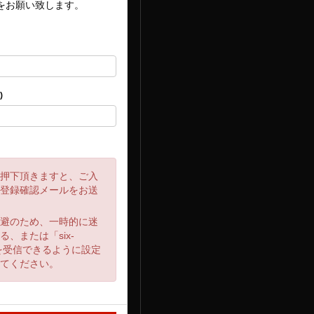
)をお願い致します。
)
を押下頂きますと、ご入
に登録確認メールをお送
回避のため、一時的に迷
、または「six-
ールを受信できるように設定
てください。