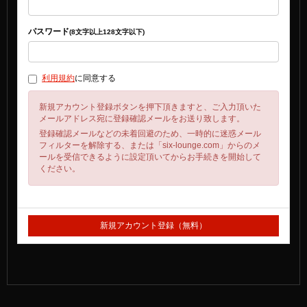
パスワード
(8文字以上128文字以下)
利用規約
に同意する
新規アカウント登録ボタンを押下頂きますと、ご入力頂いた
メールアドレス宛に登録確認メールをお送り致します。
登録確認メールなどの未着回避のため、一時的に迷惑メール
フィルターを解除する、または「six-lounge.com」からのメ
ールを受信できるように設定頂いてからお手続きを開始して
ください。