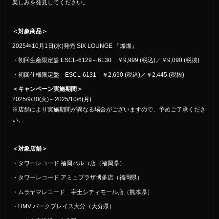
楽しみを発見してください。
＜対象商品＞
2025年10月1日(水)発売 SIX LOUNGE 『燦燦』
・初回生産限定盤 ESCL-6129～6130 ￥9,999 (税込)／￥9,090 (税抜)
・初回仕様限定盤 ESCL-6131 ￥2,690 (税込)／￥2,445 (税抜)
＜キャンペーン実施期間＞
2025/9/30(火)～2025/10/6(月)
※店舗により実施期間が異なる場合がございますので、予めご了承くださ
い。
＜対象店舗＞
・タワーレコード 福岡パルコ店（福岡県）
・タワーレコード アミュプラザ博多店（福岡県）
・ムラヤマレコード 宇土シティモール店（熊本県）
・HMV パークプレイス大分（大分県）