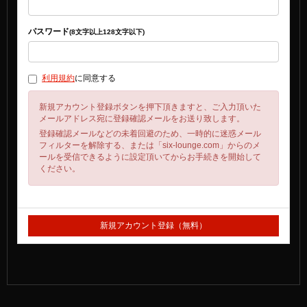
パスワード
(8文字以上128文字以下)
利用規約
に同意する
新規アカウント登録ボタンを押下頂きますと、ご入力頂いた
メールアドレス宛に登録確認メールをお送り致します。
登録確認メールなどの未着回避のため、一時的に迷惑メール
フィルターを解除する、または「six-lounge.com」からのメ
ールを受信できるように設定頂いてからお手続きを開始して
ください。