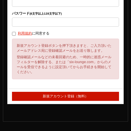
パスワード
(8文字以上128文字以下)
利用規約
に同意する
新規アカウント登録ボタンを押下頂きますと、ご入力頂いた
メールアドレス宛に登録確認メールをお送り致します。
登録確認メールなどの未着回避のため、一時的に迷惑メール
フィルターを解除する、または「six-lounge.com」からのメ
ールを受信できるように設定頂いてからお手続きを開始して
ください。