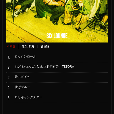
初回盤
ESCL-6129
¥9,999
1.
ロックンロール
2.
おどるらいおん feat. 上野羽有音（TETORA）
3.
愛don't OK
4.
儚げブルー
5.
ロリギャングスター