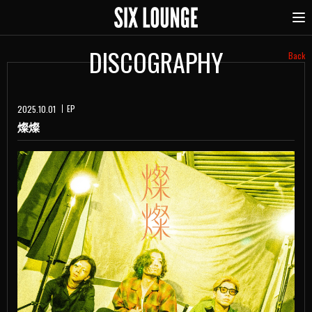
DISCOGRAPHY
Back
EP
2025.10.01
燦燦