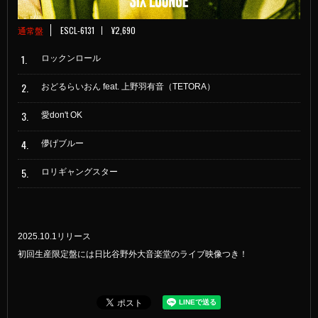
通常盤
ESCL-6131
¥2,690
1.
ロックンロール
2.
おどるらいおん feat. 上野羽有音（TETORA）
3.
愛don't OK
4.
儚げブルー
5.
ロリギャングスター
2025.10.1リリース
初回生産限定盤には日比谷野外大音楽堂のライブ映像つき！