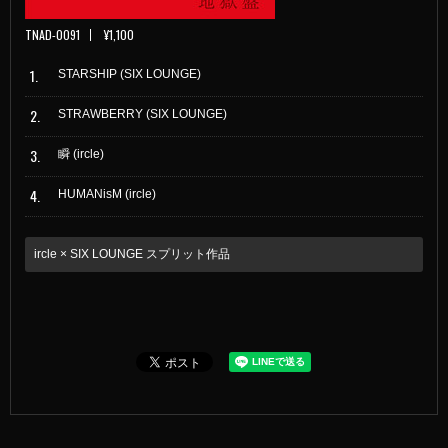
TNAD-0091
¥1,100
1.
STARSHIP (SIX LOUNGE)
2.
STRAWBERRY (SIX LOUNGE)
3.
瞬 (ircle)
4.
HUMANisM (ircle)
ircle × SIX LOUNGE スプリット作品