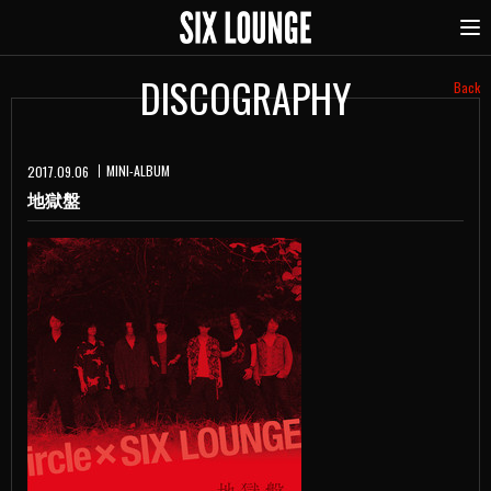
DISCOGRAPHY
Back
MINI-ALBUM
2017.09.06
地獄盤